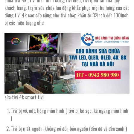
chữa tivi 4k , tivi màn hình cong, tivi oled, tivi qled tại nhà quý
khách hàng. trạm sửa chữa lưu động khắc phục mọi hư hỏng của các
dòng tivi 4k cao cấp cũng như tivi nhập khẩu từ 32inch đến 100inch
bị các hiện tượng như
sửa tivi 4k smart tivi
Tivi bị vỡ, nứt, hỏng màn hình ( tivi bị kẻ sọc, kẻ ngang màn hình
)
Tivi bị mất nguồn, không có đèn báo nguồn (đèn đỏ và đèn xanh )