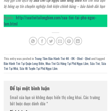
Hãy gọi cho dịch vụ
Sửa tivi tại ngọc lâm long biên
khi tivi nhà bạn
bị hỏng uy tín chuyên nghiệp linh kiện chính hãng – bảo hành dài hạn
Nguồn :
http://suativitailongbien.com/sua-tivi-tai-pho-ngoc-
lam.html
This entry was posted in
Trung Tâm Bảo Hành Tivi 4K - 8K - Oled - Qled
and tagged
Bảo Hành Tivi Tại Quận Long Biên
,
Mua Tivi Cũ Hỏng Tại Phố Ngọc Lâm
,
Sửa Tivi
,
Sửa
Tivi Tại Nhà
,
Sửa Vô Tuyến Tại Phố Ngọc Lâm
.
Để lại một bình luận
Email của bạn sẽ không được hiển thị công khai.
Các trường
bắt buộc được đánh dấu
*