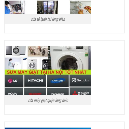
sửa tủ lạnh tại long biên
sửa máy giặt quận long biên