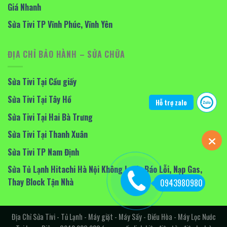
Giá Nhanh
Sửa Tivi TP Vĩnh Phúc, Vĩnh Yên
ĐỊA CHỈ BẢO HÀNH – SỬA CHỮA
Sửa Tivi Tại Cầu giấy
Sửa Tivi Tại Tây Hồ
Hỗ trợ zalo
Sửa Tivi Tại Hai Bà Trưng
Sửa Tivi Tại Thanh Xuân
Sửa Tivi TP Nam Định
Sửa Tủ Lạnh Hitachi Hà Nội Không Lạnh, Báo Lỗi, Nạp Gas,
Thay Block Tận Nhà
0943980980
Địa Chỉ Sửa Tivi - Tủ Lạnh - Máy giặt - Máy Sấy - Điều Hòa - Máy Lọc Nước