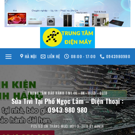
Skip
to
content
HÀ NỘI
LIÊN HỆ
08:00 - 17:00
0943980980
TRUNG TÂM BẢO HÀNH TIVI 4K - 8K - OLED - QLED
Sửa Tivi Tại Phố Ngọc Lâm – Điện Thoại :
0943 980 980
POSTED ON
THÁNG MƯỜI MỘT 3, 2019
BY
ADMIN